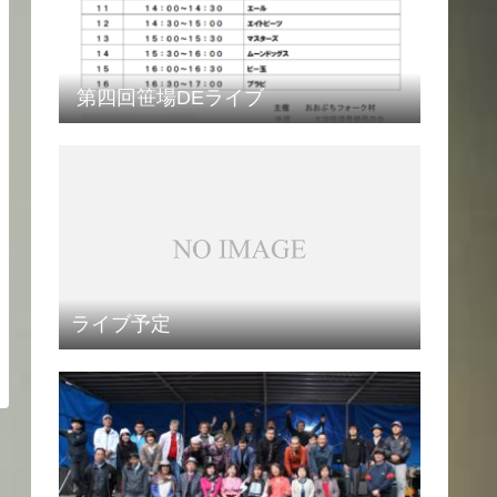
第四回笹場DEライブ
ライブ予定