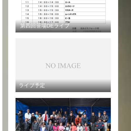
第四回笹場DEライブ
ライブ予定